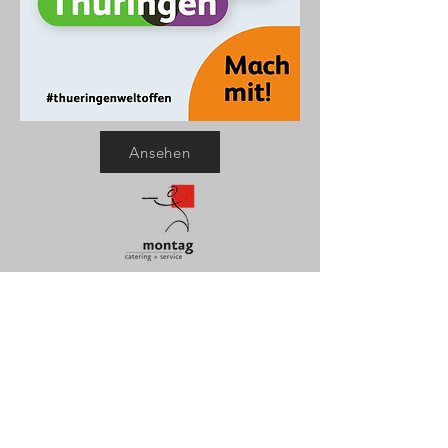
Ansehen
Villa Haar
Montag catering + service
Dichterweg 2A
99423 Weimar
03643-779880
service@montag-catering.de
Impressum
Datenschutz
AGB